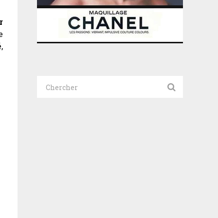
r
e
,