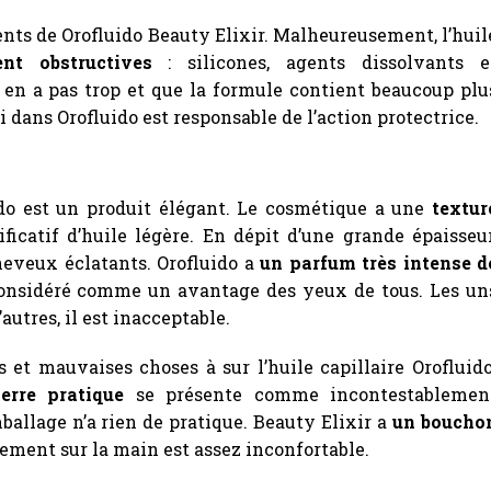
ents de Orofluido Beauty Elixir. Malheureusement, l’huil
ent obstructives
: silicones, agents dissolvants e
y en a pas trop et que la formule contient beaucoup plu
ui dans Orofluido est responsable de l’action protectrice.
uido est un produit élégant. Le cosmétique a une
textur
ficatif d’huile légère. En dépit d’une grande épaisseur
cheveux éclatants. Orofluido a
un parfum très intense d
 considéré comme un avantage des yeux de tous. Les un
utres, il est inacceptable.
 et mauvaises choses à sur l’huile capillaire Orofluido
erre pratique
se présente comme incontestablemen
ballage n’a rien de pratique. Beauty Elixir a
un boucho
ctement sur la main est assez inconfortable.