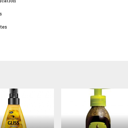
ication
s
tes