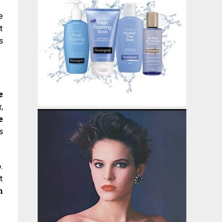
e
t
s
e
,
e
s
.
t
n